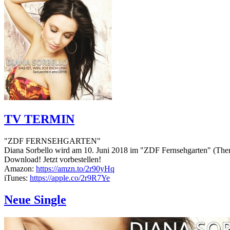
TV TERMIN
"ZDF FERNSEHGARTEN"
Diana Sorbello wird am 10. Juni 2018 im "ZDF Fernsehgarten" (Thema:
Download! Jetzt vorbestellen!
Amazon:
https://amzn.to/2r90yHq
iTunes:
https://apple.co/2r9R7Ye
Neue Single