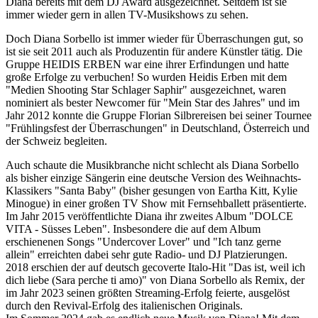
Diana bereits mit dem DJ Award ausgezeichnet. Seitdem ist sie
immer wieder gern in allen TV-Musikshows zu sehen.
Doch Diana Sorbello ist immer wieder für Überraschungen gut, so
ist sie seit 2011 auch als Produzentin für andere Künstler tätig. Die
Gruppe HEIDIS ERBEN war eine ihrer Erfindungen und hatte
große Erfolge zu verbuchen! So wurden Heidis Erben mit dem
"Medien Shooting Star Schlager Saphir" ausgezeichnet, waren
nominiert als bester Newcomer für "Mein Star des Jahres" und im
Jahr 2012 konnte die Gruppe Florian Silbrereisen bei seiner Tournee
"Frühlingsfest der Überraschungen" in Deutschland, Österreich und
der Schweiz begleiten.
Auch schaute die Musikbranche nicht schlecht als Diana Sorbello
als bisher einzige Sängerin eine deutsche Version des Weihnachts-
Klassikers "Santa Baby" (bisher gesungen von Eartha Kitt, Kylie
Minogue) in einer großen TV Show mit Fernsehballett präsentierte.
Im Jahr 2015 veröffentlichte Diana ihr zweites Album "DOLCE
VITA - Süsses Leben". Insbesondere die auf dem Album
erschienenen Songs "Undercover Lover" und "Ich tanz gerne
allein" erreichten dabei sehr gute Radio- und DJ Platzierungen.
2018 erschien der auf deutsch gecoverte Italo-Hit "Das ist, weil ich
dich liebe (Sara perche ti amo)" von Diana Sorbello als Remix, der
im Jahr 2023 seinen größten Streaming-Erfolg feierte, ausgelöst
durch den Revival-Erfolg des italienischen Originals.