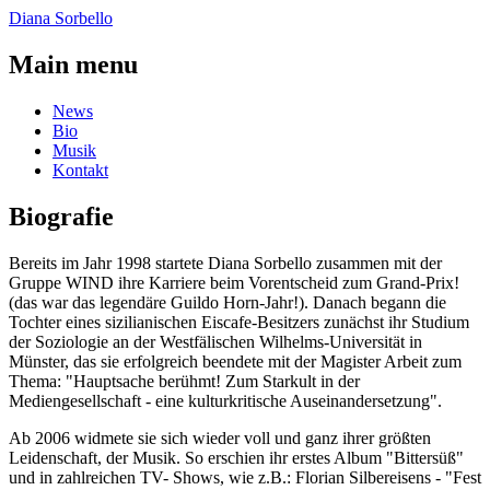
Diana Sorbello
Main menu
News
Bio
Musik
Kontakt
Biografie
Bereits im Jahr 1998 startete Diana Sorbello zusammen mit der
Gruppe WIND ihre Karriere beim Vorentscheid zum Grand-Prix!
(das war das legendäre Guildo Horn-Jahr!). Danach begann die
Tochter eines sizilianischen Eiscafe-Besitzers zunächst ihr Studium
der Soziologie an der Westfälischen Wilhelms-Universität in
Münster, das sie erfolgreich beendete mit der Magister Arbeit zum
Thema: "Hauptsache berühmt! Zum Starkult in der
Mediengesellschaft - eine kulturkritische Auseinandersetzung".
Ab 2006 widmete sie sich wieder voll und ganz ihrer größten
Leidenschaft, der Musik. So erschien ihr erstes Album "Bittersüß"
und in zahlreichen TV- Shows, wie z.B.: Florian Silbereisens - "Fest