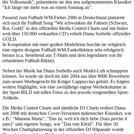
der Volksmusik", präsentierte sie den neu aufgenommenen Klassiker
"Ich fange nie mehr was an einem Sonntag an".
Passend zum Fußball-WM-Fieber 2006 in Deutschland platzierte
sich auch ihr Fußball Song "Wir schwenken die Fahnen (Schwarz,
Rot, Gold)" in den offiziellen Media Control Charts und mit bisher
weit über 150.000 verkauften CD's erhielt Diana Sorbello offizielles
GOLD.
In Kooperation mit einer großen Modefirma brachte sie zeitgleich
eine eigens designte Fußball-WM-Fankollektion sehr erfolgreich
heraus (u.a. bestehend aus T-Shirts und dem legendären von ihr
erfundenen Fußball-Bikini).
Neben der Musik hat Diana Sorbello auch Model-Luft schnuppern
können. So wurde sie doch im Jahr 2004 aus über 8000 Bewerbern
zum neuen Werbegesicht für Krüger Cappuccino gekürt. Es folgten
weitere Highlights, wie eine zweijährige eigene Werbekolumne in
der Sport BILD mit tollen Fotos zu den jeweils vorgestellten Sport-
Artikeln.
Die Media Control Charts und sämtliche DJ Charts erobert Diana
seit 2008 mit deutschen Cover-Versionen italienischer Klassiker, wie
z.B.: "Mamma Maria", "Das ist, weil ich dich liebe (Sara perche ti
amo)" und eigenen Songs, wie "Das rote Kleid". Für über 50
Wochen Chartsplatzierung in der offiziellen DJ Hitparade wurde